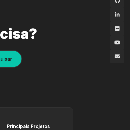
ecisa?
uisar
Principais Projetos