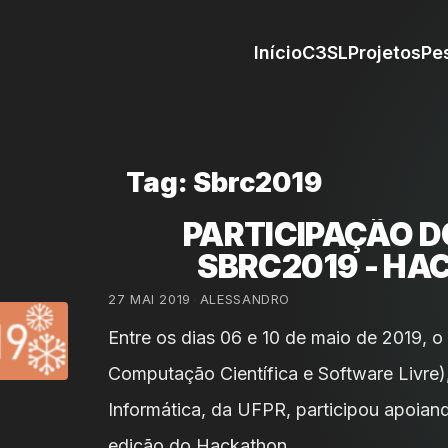
Início
C3SL
Projetos
Pe
Tag: Sbrc2019
PARTICIPAÇÃO D
SBRC2019 - H
27 MAI 2019
•
ALESSANDRO
Entre os dias 06 e 10 de maio de 2019, 
Computação Científica e Software Livre
Informática, da UFPR, participou apoian
edição do Hackathon …