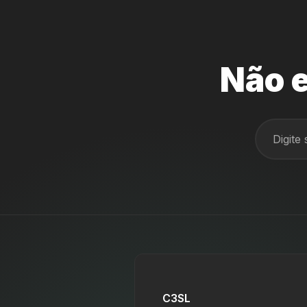
Não e
C3SL