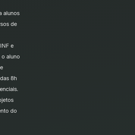
a alunos
rsos de
GINF e
 o aluno
se
 das 8h
enciais.
ojetos
ento do