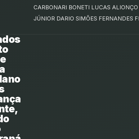
CARBONARI BONETI LUCAS ALIONÇO
JÚNIOR DARIO SIMÕES FERNANDES FI
ados
to
 e
a
lano
s
iança
nte,
do
o
araná