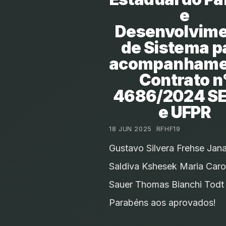
e
Desenvolvim
de Sistema p
acompanhamen
Contrato n
4686/2024 S
e UFPR
18 JUN 2025
•
RFHF19
Gustavo Silvera Frehse Jan
Saldiva Kshesek Maria Caro
Sauer Thomas Bianchi Todt
Parabéns aos aprovados!