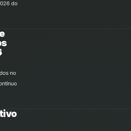
2026 do
e
os
6
ados no
ontínuo
tivo