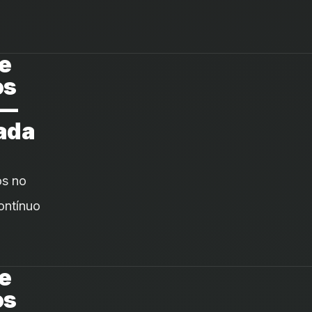
e
os
 —
ada
os no
ontínuo
e
os