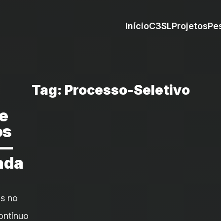
Início
C3SL
Projetos
Pe
Tag: Processo-Seletivo
e
os
 —
ada
os no
ontínuo