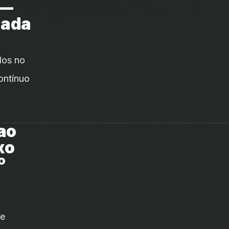
 —
mada
dos no
ontínuo
 ao
xo
º
de