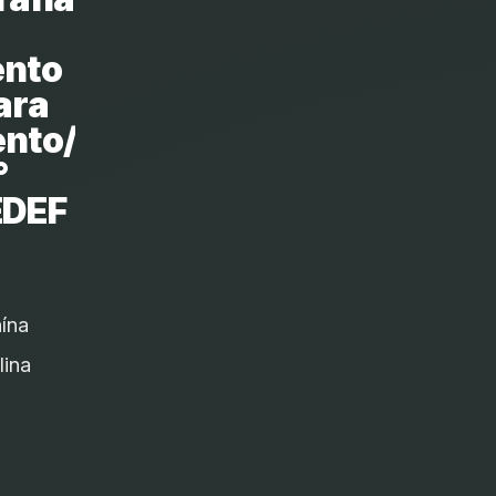
ento
ara
to/monitoramento,
°
EDEF
aína
lina