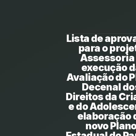
Lista de aprov
para o proje
Assessoria
execução d
Avaliação do P
Decenal do
Direitos da Cr
e do Adolesce
elaboração 
novo Plan
Estadual do P