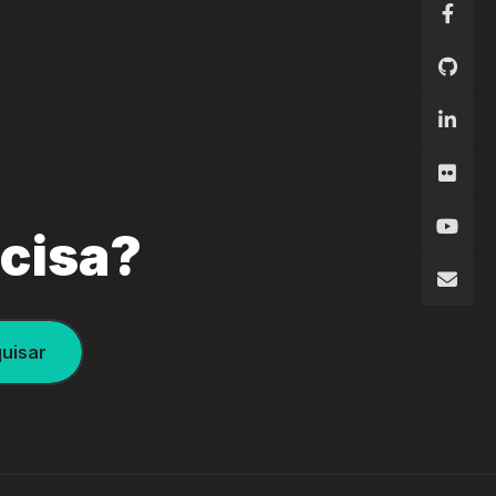
ecisa?
uisar