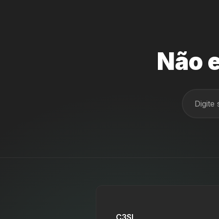
Não e
C3SL