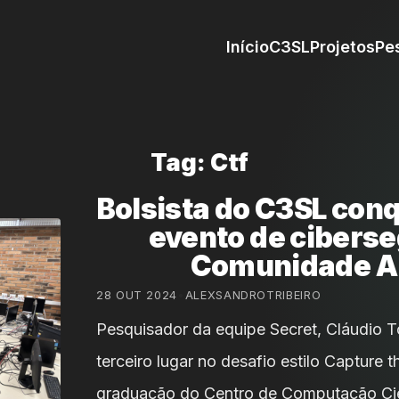
Início
C3SL
Projetos
Pe
Tag: Ctf
Bolsista do C3SL con
evento de cibers
Comunidade A
28 OUT 2024
•
ALEXSANDROTRIBEIRO
Pesquisador da equipe Secret, Cláudio To
terceiro lugar no desafio estilo Capture 
graduação do Centro de Computação Cien