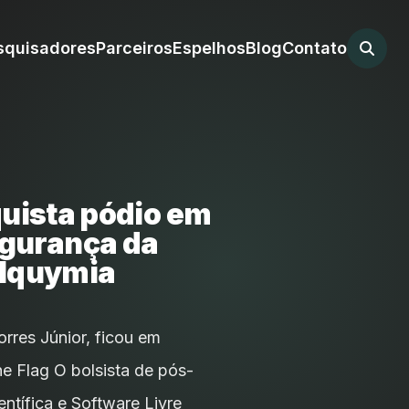
squisadores
Parceiros
Espelhos
Blog
Contato
quista pódio em
egurança da
lquymia
rres Júnior, ficou em
the Flag O bolsista de pós-
tífica e Software Livre