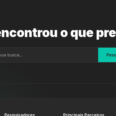
ncontrou o que pr
Pesq
Pesquisadores
Principais Parceiros