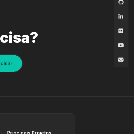
ecisa?
uisar
Principais Projetos