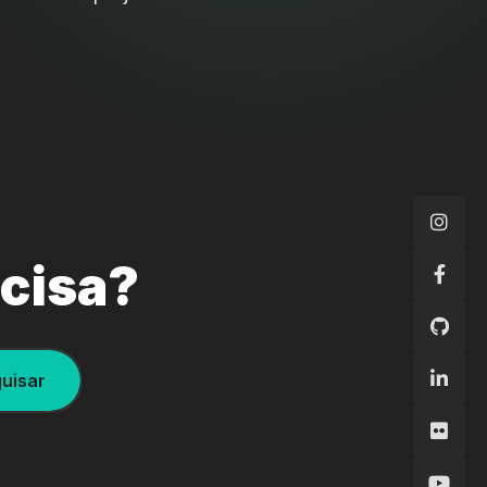
ecisa?
uisar