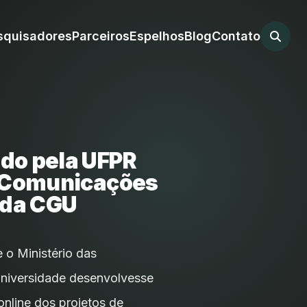
squisadores
Parceiros
Espelhos
Blog
Contato
do pela UFPR
s Comunicações
 da CGU
o Ministério das
Universidade desenvolvesse
nline dos projetos de