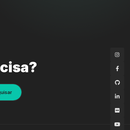
ecisa?
uisar