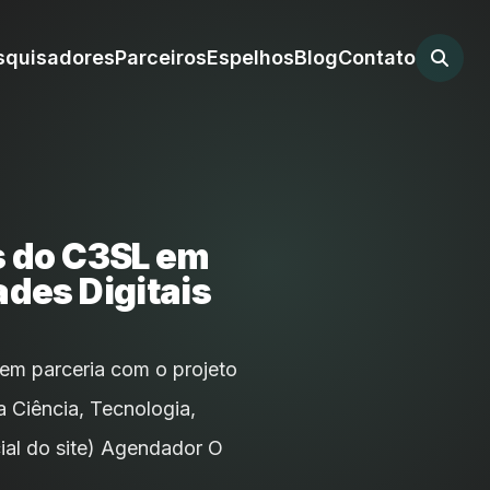
squisadores
Parceiros
Espelhos
Blog
Contato
s do C3SL em
ades Digitais
em parceria com o projeto
a Ciência, Tecnologia,
ial do site) Agendador O