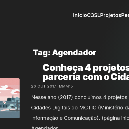
Início
C3SL
Projetos
Pe
Tag: Agendador
Conheça 4 projeto
parceria com o Cid
20 OUT 2017
•
MMM15
Nesse ano (2017) concluímos 4 projetos 
Cidades Digitais do MCTIC (Ministério d
Informação e Comunicação). (página inic
Agendador …