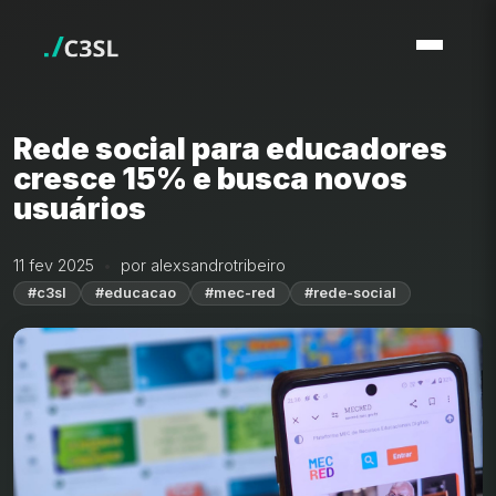
Rede social para educadores
cresce 15% e busca novos
usuários
11 fev 2025
por alexsandrotribeiro
#c3sl
#educacao
#mec-red
#rede-social